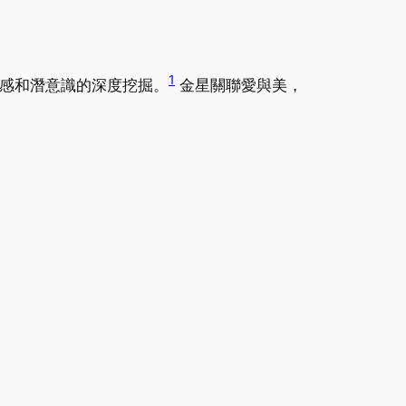
1
情感和潛意識的深度挖掘。
金星關聯愛與美，